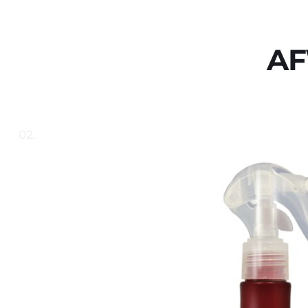
AF
02.