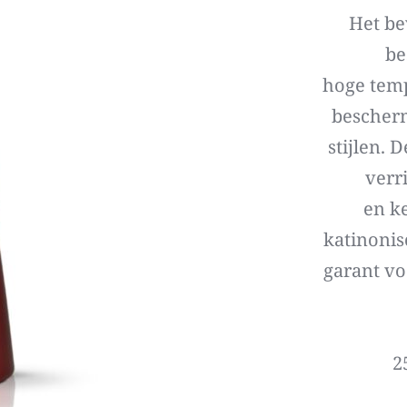
Het be
be
hoge temp
bescherm
stijlen. 
verri
en ke
katinonis
garant vo
2