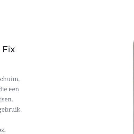
 Fix
chuim, 
ie een 
sen. 
gebruik.
oz.