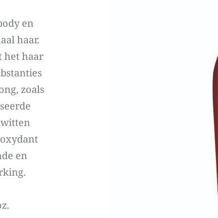
body en 
al haar. 
 het haar 
bstanties 
ng, zoals 
seerde 
witten 
oxydant 
de en 
king.
oz.