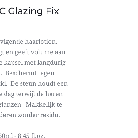
C Glazing Fix
vigende haarlotion. 
gt en geeft volume aan 
e kapsel met langdurig 
t.  Beschermt tegen 
id.  De steun houdt een 
e dag terwijl de haren 
glanzen.  Makkelijk te 
deren zonder residu.
50ml - 8,45 fl.oz.