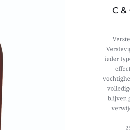
C & 
Verste
 Verstevi
ieder typ
effec
vochtighe
volledig
blijven 
verwij
2