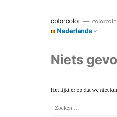
Spring
naar
colorcolor
colorcolo
de
Nederlands
inhoud
Niets gev
Het lijkt er op dat we niet 
Zoeken
naar: