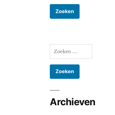
Zoeken
naar:
Archieven